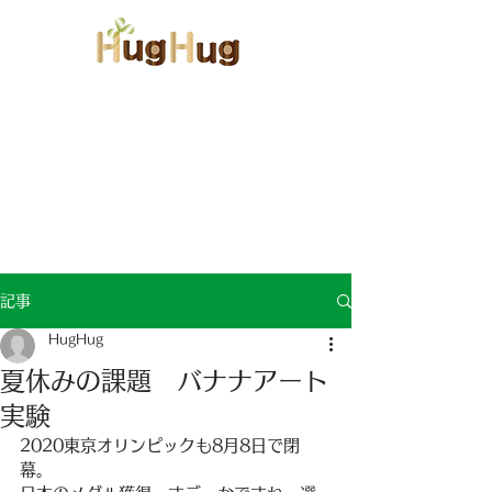
​児童発達支援・放課後等デイサービス
受付：月-金09:30-18:30 土：09:00-18:00
​-ハグハグ-長崎県長崎市かき道6丁目2番11号
☎︎095-834-0011
記事
HugHug
夏休みの課題 バナナアート
実験
2020東京オリンピックも8月8日で閉
幕。